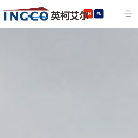
cn
en