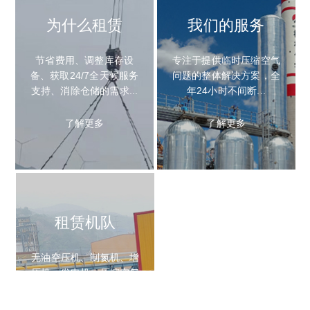
为什么租赁
我们的服务
节省费用调整库存设
专注于提供临时压缩空气
备获取24/7全天候服务
问题的整体解决方案全
支持消除仓储的需求
年24小时不间断
了解更多
了解更多
租赁机队
100无油
无油空压机制氮机增
当您的关键工艺流程中需
压机发电机压缩空气
要使用干净无油的压缩
干燥机及配套附件
空气时您无法承担任何